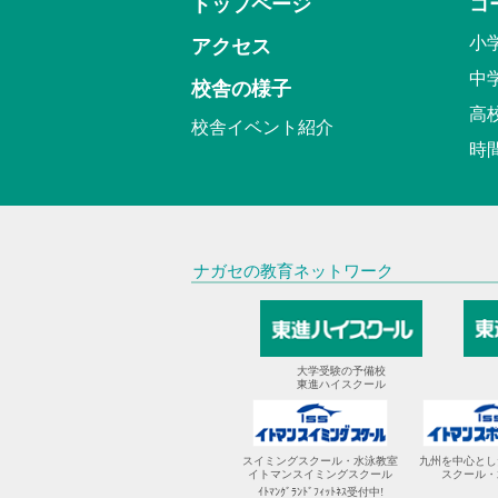
トップページ
コ
小
アクセス
中
校舎の様子
高
校舎イベント紹介
時
ナガセの教育ネットワーク
大学受験の予備校
東進ハイスクール
スイミングスクール・水泳教室
九州を中心とし
イトマンスイミングスクール
スクール・
ｲﾄﾏﾝｸﾞﾗﾝﾄﾞﾌｨｯﾄﾈｽ受付中!