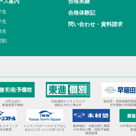
ース案内
合格実績
学生
合格体験記
学生
問い合わせ・資料請求
校生
間割
大学入試の
完全個別カリキュラムで
総合型・学校推薦型選
東進衛星予備校
成績を大巾に伸ばす
大学受験の早稲田
たスイミング
イトマンスポーツスクエアなら
阪神地区・大阪北摂に展開
小中高生の
水泳教室
あなたにぴったりが見つかる
小中高生の塾・現役予備校
東
個別指導